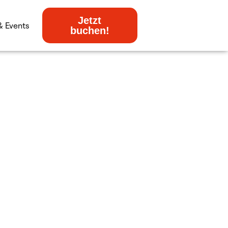
Jetzt
& Events
buchen!